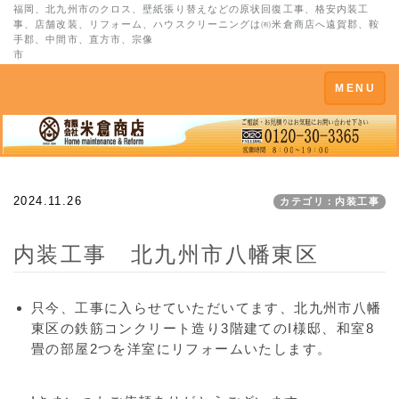
福岡、北九州市のクロス、壁紙張り替えなどの原状回復工事、格安内装工
事、店舗改装、リフォーム、ハウスクリーニングは㈲米倉商店へ遠賀郡、鞍
手郡、中間市、直方市、宗像
市
Toggle
MENU
navigation
2024.11.26
カテゴリ：内装工事
内装工事 北九州市八幡東区
只今、工事に入らせていただいてます、北九州市八幡
東区の鉄筋コンクリート造り3階建てのI様邸、和室8
畳の部屋2つを洋室にリフォームいたします。